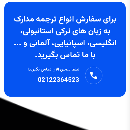
برای سفارش انواع ترجمه مدارک
به زبان های ترکی استانبولی،
انگلیسی، اسپانیایی، آلمانی و ...
با ما تماس بگیرید.
لطفا همین الان تماس بگیرید!
02122364523