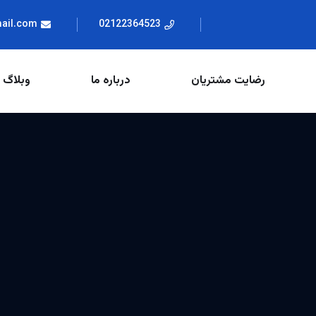
mail.com
02122364523
رضایت مشتریان
درباره ما
وبلاگ