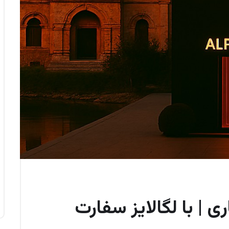
ی | با لگالایز سفارت