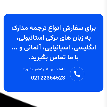
برای سفارش انواع ترجمه مدارک
به زبان های ترکی استانبولی،
انگلیسی، اسپانیایی، آلمانی و ...
با ما تماس بگیرید.
لطفا همین الان تماس بگیرید!
02122364523