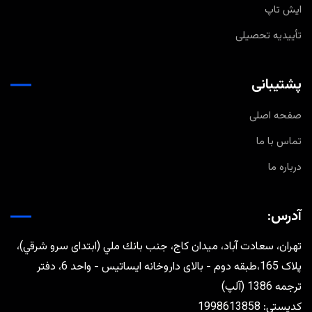
ایش تاپ
تأییدیه تحصیلی
پشتیبانی
صفحه اصلی
تماس با ما
درباره ما
آدرس:
تهران، سعادت آباد، ميدان كاج، جنب بانك ملي (ابتدای سرو شرقي)،
پلاک 165،طبقه دوم - بالای داروخانه ایساتیس - واحد 6، دفتر
ترجمه 1386 (آلپ)
كدپستي: 1998613858