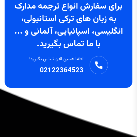
برای سفارش انواع ترجمه مدارک
به زبان های ترکی استانبولی،
انگلیسی، اسپانیایی، آلمانی و ...
با ما تماس بگیرید.
لطفا همین الان تماس بگیرید!
02122364523