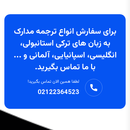
برای سفارش انواع ترجمه مدارک
به زبان های ترکی استانبولی،
انگلیسی، اسپانیایی، آلمانی و ...
با ما تماس بگیرید.
لطفا همین الان تماس بگیرید!
02122364523