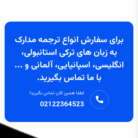
برای سفارش انواع ترجمه مدارک
به زبان های ترکی استانبولی،
انگلیسی، اسپانیایی، آلمانی و ...
با ما تماس بگیرید.
لطفا همین الان تماس بگیرید!
02122364523