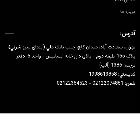
تماس با ما
درباره ما
آدرس:
تهران، سعادت آباد، ميدان كاج، جنب بانك ملي (ابتدای سرو شرقي)،
پلاک 165،طبقه دوم - بالای داروخانه ایساتیس - واحد 6، دفتر
ترجمه 1386 (آلپ)
كدپستي: 1998613858
تلفن: 02122074861 - 02122364523
طراحی و توسعه توسط
رافق مجتهدزاده
تماس با ما
درباره ما