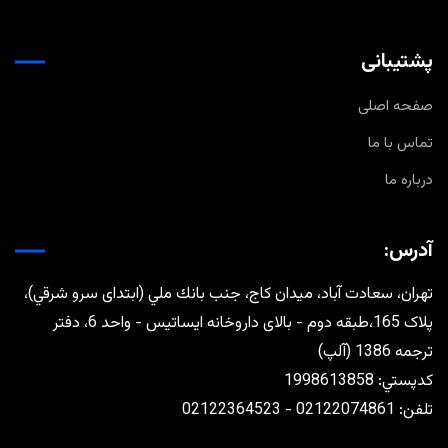
پشتیبانی
صفحه اصلی
تماس با ما
درباره ما
آدرس:
تهران، سعادت آباد، ميدان كاج، جنب بانك ملي (ابتدای سرو شرقي)،
پلاک 165،طبقه دوم - بالای داروخانه ایساتیس - واحد 6، دفتر
ترجمه 1386 (آلپ)
كدپستي: 1998613858
تلفن: 02122074861 - 02122364523