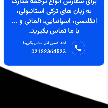
برای سفارش انواع ترجمه مدارک
به زبان های ترکی استانبولی،
انگلیسی، اسپانیایی، آلمانی و ...
با ما تماس بگیرید.
لطفا همین الان تماس بگیرید!
02122364523