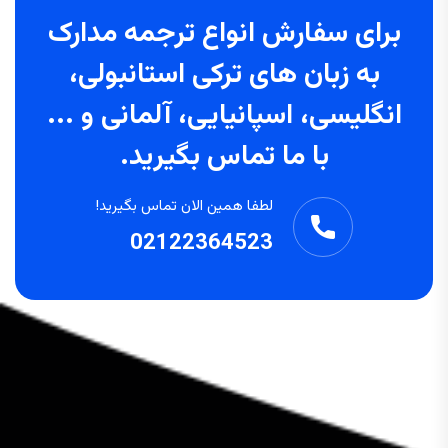
برای سفارش انواع ترجمه مدارک
به زبان های ترکی استانبولی،
انگلیسی، اسپانیایی، آلمانی و ...
با ما تماس بگیرید.
لطفا همین الان تماس بگیرید!
02122364523