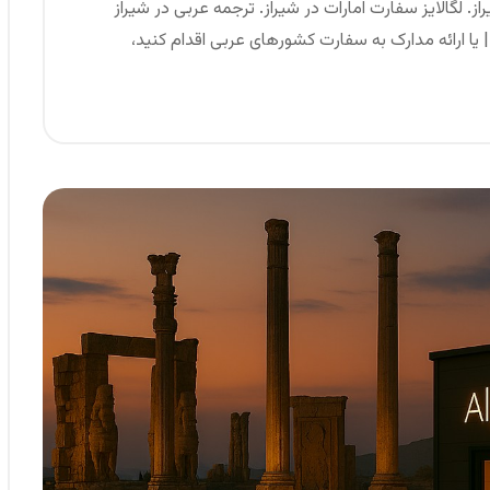
ز. لگالایز سفارت امارات در شیراز. ترجمه عربی در شیراز
| یا ارائه مدارک به سفارت کشورهای عربی اقدام کنید،