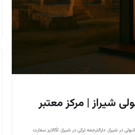
ولی شیراز | مرکز معتبر
نبولی در شیراز. دارالترجمه ترکی در شیراز. لگالایز سفارت