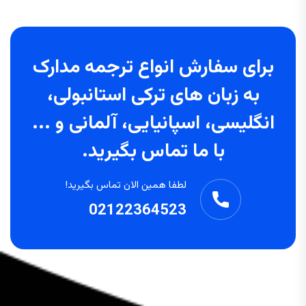
برای سفارش انواع ترجمه مدارک
به زبان های ترکی استانبولی،
انگلیسی، اسپانیایی، آلمانی و ...
با ما تماس بگیرید.
لطفا همین الان تماس بگیرید!
02122364523