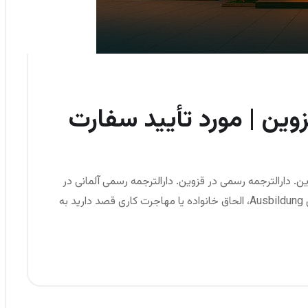
زوین | مورد تأیید سفارت
ین. دارالترجمه رسمی در قزوین. دارالترجمه رسمی آلمانی در
قزوین اگر برای تحصیل، ویزای کار، بلوکارت، دوره‌های Ausbildung، الحاق خانواده یا مهاجرت کاری قصد دارید به