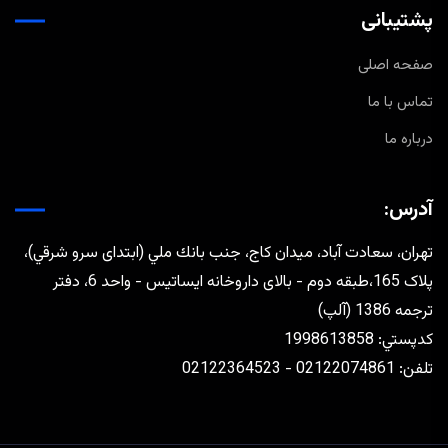
پشتیبانی
صفحه اصلی
تماس با ما
درباره ما
آدرس:
تهران، سعادت آباد، ميدان كاج، جنب بانك ملي (ابتدای سرو شرقي)،
پلاک 165،طبقه دوم - بالای داروخانه ایساتیس - واحد 6، دفتر
ترجمه 1386 (آلپ)
كدپستي: 1998613858
تلفن: 02122074861 - 02122364523