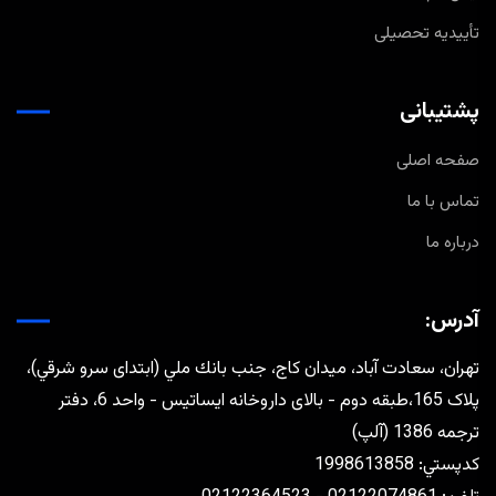
تأییدیه تحصیلی
پشتیبانی
صفحه اصلی
تماس با ما
درباره ما
آدرس:
تهران، سعادت آباد، ميدان كاج، جنب بانك ملي (ابتدای سرو شرقي)،
پلاک 165،طبقه دوم - بالای داروخانه ایساتیس - واحد 6، دفتر
ترجمه 1386 (آلپ)
كدپستي: 1998613858