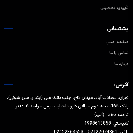
تأییدیه تحصیلی
پشتیبانی
صفحه اصلی
تماس با ما
درباره ما
آدرس:
تهران، سعادت آباد، ميدان كاج، جنب بانك ملي (ابتدای سرو شرقي)،
پلاک 165،طبقه دوم - بالای داروخانه ایساتیس - واحد 6، دفتر
ترجمه 1386 (آلپ)
كدپستي: 1998613858
تلفن: 02122074861 - 02122364523