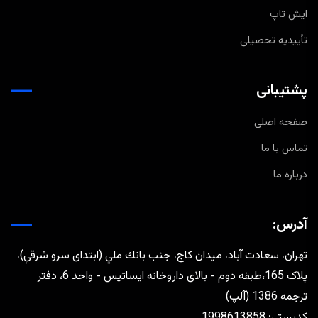
ایش تاپ
تأییدیه تحصیلی
پشتیبانی
صفحه اصلی
تماس با ما
درباره ما
آدرس:
تهران، سعادت آباد، ميدان كاج، جنب بانك ملي (ابتدای سرو شرقي)،
پلاک 165،طبقه دوم - بالای داروخانه ایساتیس - واحد 6، دفتر
ترجمه 1386 (آلپ)
كدپستي: 1998613858