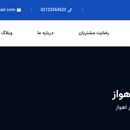
mail.com
02122364523
رضایت مشتریان
درباره ما
وبلاگ
واز
اهواز