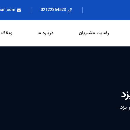
mail.com
02122364523
رضایت مشتریان
درباره ما
وبلاگ
زد
 یزد