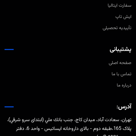
سفارت ایتالیا
ایش تاپ
تأییدیه تحصیلی
پشتیبانی
صفحه اصلی
تماس با ما
درباره ما
آدرس:
تهران، سعادت آباد، ميدان كاج، جنب بانك ملي (ابتدای سرو شرقي)،
پلاک 165،طبقه دوم - بالای داروخانه ایساتیس - واحد 6، دفتر