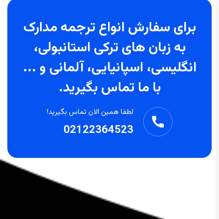
برای سفارش انواع ترجمه مدارک
به زبان های ترکی استانبولی،
انگلیسی، اسپانیایی، آلمانی و ...
با ما تماس بگیرید.
لطفا همین الان تماس بگیرید!
02122364523