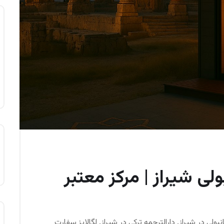
ولی شیراز | مرکز معتبر
نبولی در شیراز. دارالترجمه ترکی در شیراز. لگالایز سفارت