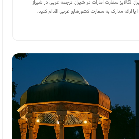
ز. لگالایز سفارت امارات در شیراز. ترجمه عربی در شیراز
| یا ارائه مدارک به سفارت کشورهای عربی اقدام کنید،