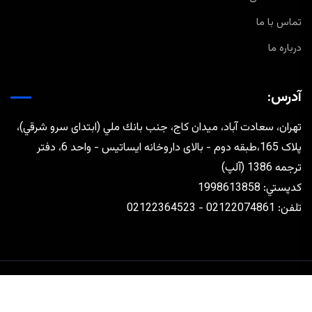
تماس با ما
درباره ما
آدرس:
تهران، سعادت آباد، ميدان كاج، جنب بانك ملي (ابتدای سرو شرقي)،
پلاک 165،طبقه دوم - بالای داروخانه ایساتیس - واحد 6، دفتر
ترجمه 1386 (آلپ)
كدپستي: 1998613858
تلفن: 02122074861 - 02122364523
طراحی و توسعه توسط
رافق مجتهدزاده
تماس با ما
درباره ما