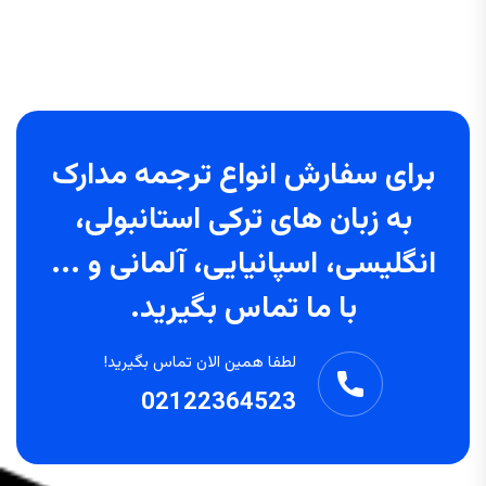
برای سفارش انواع ترجمه مدارک
به زبان های ترکی استانبولی،
انگلیسی، اسپانیایی، آلمانی و ...
با ما تماس بگیرید.
لطفا همین الان تماس بگیرید!
02122364523