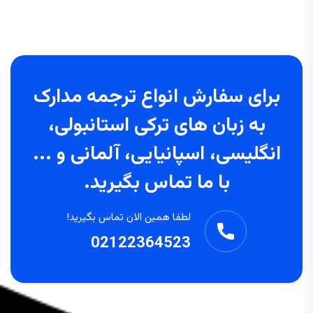
برای سفارش انواع ترجمه مدارک
به زبان های ترکی استانبولی،
انگلیسی، اسپانیایی، آلمانی و ...
با ما تماس بگیرید.
لطفا همین الان تماس بگیرید!
02122364523