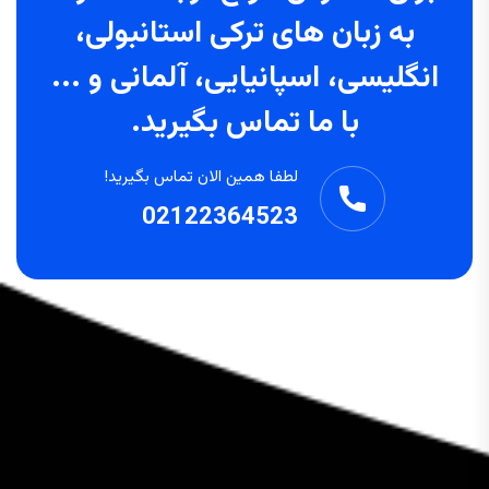
به زبان های ترکی استانبولی،
انگلیسی، اسپانیایی، آلمانی و ...
با ما تماس بگیرید.
لطفا همین الان تماس بگیرید!
02122364523