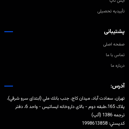
ایش تاپ
تأییدیه تحصیلی
پشتیبانی
صفحه اصلی
تماس با ما
درباره ما
آدرس:
تهران، سعادت آباد، ميدان كاج، جنب بانك ملي (ابتدای سرو شرقي)،
پلاک 165،طبقه دوم - بالای داروخانه ایساتیس - واحد 6، دفتر
ترجمه 1386 (آلپ)
كدپستي: 1998613858