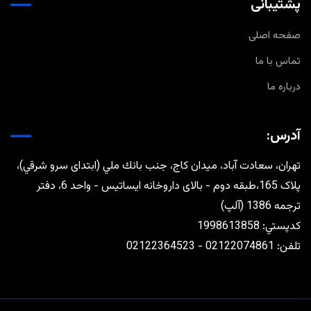
پشتیبانی
صفحه اصلی
تماس با ما
درباره ما
آدرس:
تهران، سعادت آباد، ميدان كاج، جنب بانك ملي (ابتدای سرو شرقي)،
پلاک 165،طبقه دوم - بالای داروخانه ایساتیس - واحد 6، دفتر
ترجمه 1386 (آلپ)
كدپستي: 1998613858
تلفن: 02122074861 - 02122364523