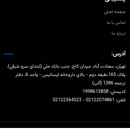
صفحه اصلی
تماس با ما
درباره ما
آدرس:
تهران، سعادت آباد، ميدان كاج، جنب بانك ملي (ابتدای سرو شرقي)،
پلاک 165،طبقه دوم - بالای داروخانه ایساتیس - واحد 6، دفتر
ترجمه 1386 (آلپ)
كدپستي: 1998613858
تلفن: 02122074861 - 02122364523