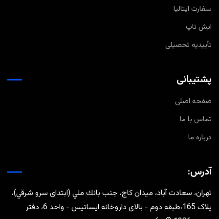
سفارت ایتالیا
ایش تاپ
تأییدیه تحصیلی
پشتیبانی
صفحه اصلی
تماس با ما
درباره ما
آدرس:
تهران، سعادت آباد، ميدان كاج، جنب بانك ملي (ابتدای سرو شرقي)،
پلاک 165،طبقه دوم - بالای داروخانه ایساتیس - واحد 6، دفتر