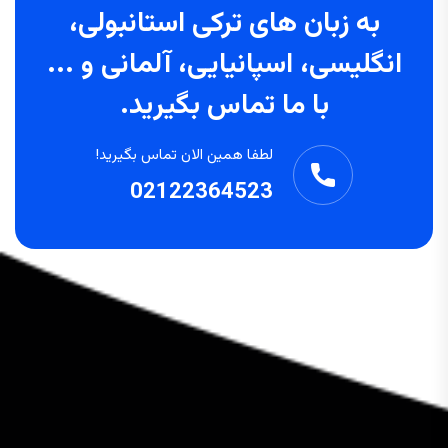
به زبان های ترکی استانبولی،
انگلیسی، اسپانیایی، آلمانی و ...
با ما تماس بگیرید.
لطفا همین الان تماس بگیرید!
02122364523