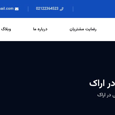
mail.com
02122364523
رضایت مشتریان
درباره ما
وبلاگ
ر اراک
 در اراک