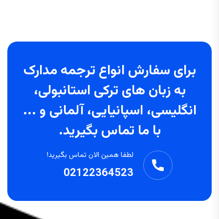
برای سفارش انواع ترجمه مدارک
به زبان های ترکی استانبولی،
انگلیسی، اسپانیایی، آلمانی و ...
با ما تماس بگیرید.
لطفا همین الان تماس بگیرید!
02122364523