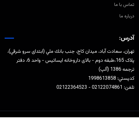
تماس با ما
درباره ما
آدرس:
تهران، سعادت آباد، ميدان كاج، جنب بانك ملي (ابتدای سرو شرقي)،
پلاک 165،طبقه دوم - بالای داروخانه ایساتیس - واحد 6، دفتر
ترجمه 1386 (آلپ)
كدپستي: 1998613858
تلفن: 02122074861 - 02122364523
طراحی و توسعه توسط
رافق مجتهدزاده
تماس با ما
درباره ما