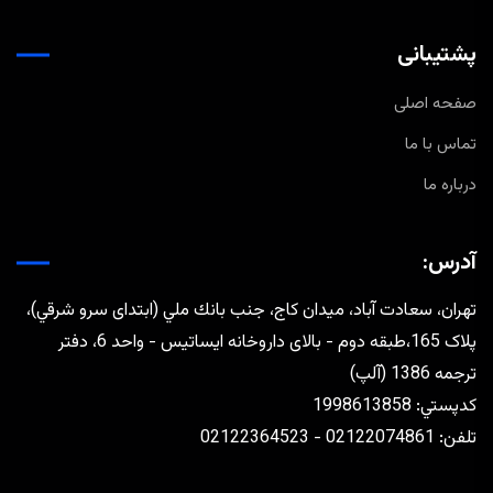
پشتیبانی
صفحه اصلی
تماس با ما
درباره ما
آدرس:
تهران، سعادت آباد، ميدان كاج، جنب بانك ملي (ابتدای سرو شرقي)،
پلاک 165،طبقه دوم - بالای داروخانه ایساتیس - واحد 6، دفتر
ترجمه 1386 (آلپ)
كدپستي: 1998613858
تلفن: 02122074861 - 02122364523