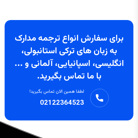
برای سفارش انواع ترجمه مدارک
به زبان های ترکی استانبولی،
انگلیسی، اسپانیایی، آلمانی و ...
با ما تماس بگیرید.
لطفا همین الان تماس بگیرید!
02122364523