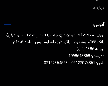
درباره ما
آدرس:
تهران، سعادت آباد، ميدان كاج، جنب بانك ملي (ابتدای سرو شرقي)،
پلاک 165،طبقه دوم - بالای داروخانه ایساتیس - واحد 6، دفتر
ترجمه 1386 (آلپ)
كدپستي: 1998613858
تلفن: 02122074861 - 02122364523
طراحی و توسعه توسط
رافق مجتهدزاده
تماس با ما
درباره ما