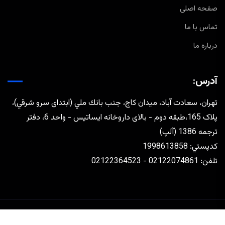
صفحه اصلی
تماس با ما
درباره ما
آدرس:
تهران، سعادت آباد، ميدان كاج، جنب بانك ملي (ابتدای سرو شرقي)،
پلاک 165،طبقه دوم - بالای داروخانه ایساتیس - واحد 6، دفتر
ترجمه 1386 (آلپ)
كدپستي: 1998613858
تلفن: 02122074861 - 02122364523
طراحی و توسعه توسط
رافق مجتهدزاده