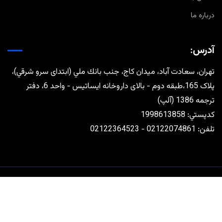
درباره ما
آدرس:
تهران، سعادت آباد، ميدان كاج، جنب بانك ملي (ابتدای سرو شرقي)،
پلاک 165،طبقه دوم - بالای داروخانه ایساتیس - واحد 6، دفتر
ترجمه 1386 (آلپ)
كدپستي: 1998613858
تلفن: 02122074861 - 02122364523
طراحی و توسعه توسط
رافق مجتهدزاده
تماس با ما
درباره ما