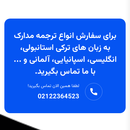
برای سفارش انواع ترجمه مدارک
به زبان های ترکی استانبولی،
انگلیسی، اسپانیایی، آلمانی و ...
با ما تماس بگیرید.
لطفا همین الان تماس بگیرید!
02122364523