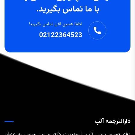
با ما تماس بگیرید.
لطفا همین الان تماس بگیرید!
02122364523
دارالترجمه آلپ
دفتر ترجمه رسمی آلپ با مدیریت دکتر موسی رحیمی به عنوان