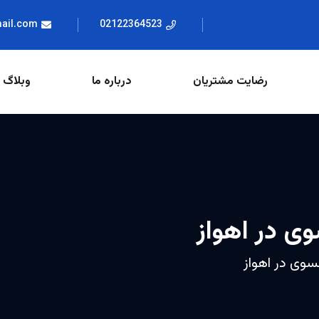
mail.com
02122364523
رضایت مشتریان
درباره ما
وبلاگ
وی در اهواز
نسوی در اهواز