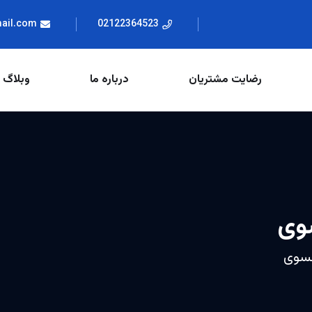
mail.com
02122364523
رضایت مشتریان
درباره ما
وبلاگ
سوی
نسوی