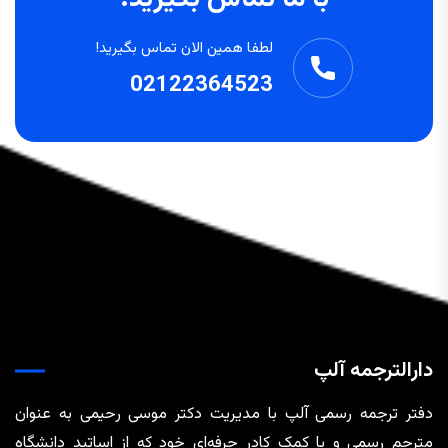
لطفا همین الان تماس بگیرید!
02122364523
دارالترجمه آلپ
دفتر ترجمه رسمی آلپ با مدیریت دکتر موسی رحیمی به عنوان
مترجم رسمی و با کمک کادر حرفه‌ای خود که از اساتید دانشگاه