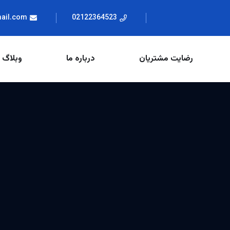
mail.com
02122364523
رضایت مشتریان
درباره ما
وبلاگ