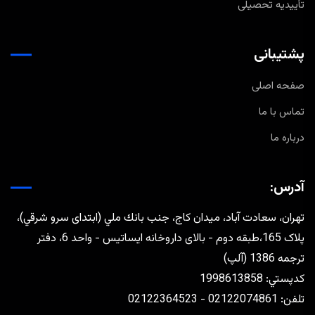
تأییدیه تحصیلی
پشتیبانی
صفحه اصلی
تماس با ما
درباره ما
آدرس:
تهران، سعادت آباد، ميدان كاج، جنب بانك ملي (ابتدای سرو شرقي)،
پلاک 165،طبقه دوم - بالای داروخانه ایساتیس - واحد 6، دفتر
ترجمه 1386 (آلپ)
كدپستي: 1998613858
تلفن: 02122074861 - 02122364523