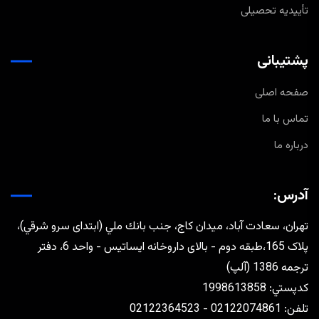
تأییدیه تحصیلی
پشتیبانی
صفحه اصلی
تماس با ما
درباره ما
آدرس:
تهران، سعادت آباد، ميدان كاج، جنب بانك ملي (ابتدای سرو شرقي)،
پلاک 165،طبقه دوم - بالای داروخانه ایساتیس - واحد 6، دفتر
ترجمه 1386 (آلپ)
كدپستي: 1998613858
تلفن: 02122074861 - 02122364523