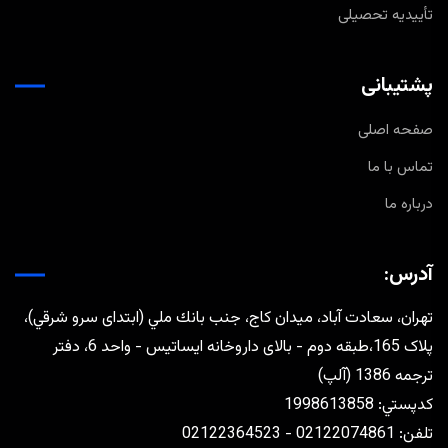
تأییدیه تحصیلی
پشتیبانی
صفحه اصلی
تماس با ما
درباره ما
آدرس:
تهران، سعادت آباد، ميدان كاج، جنب بانك ملي (ابتدای سرو شرقي)،
پلاک 165،طبقه دوم - بالای داروخانه ایساتیس - واحد 6، دفتر
ترجمه 1386 (آلپ)
كدپستي: 1998613858
تلفن: 02122074861 - 02122364523