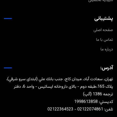
تأییدیه تحصیلی
پشتیبانی
صفحه اصلی
تماس با ما
درباره ما
آدرس:
تهران، سعادت آباد، ميدان كاج، جنب بانك ملي (ابتدای سرو شرقي)،
پلاک 165،طبقه دوم - بالای داروخانه ایساتیس - واحد 6، دفتر
ترجمه 1386 (آلپ)
كدپستي: 1998613858
تلفن: 02122074861 - 02122364523