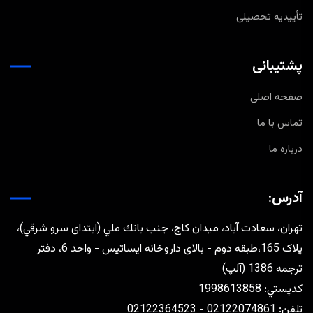
تأییدیه تحصیلی
پشتیبانی
صفحه اصلی
تماس با ما
درباره ما
آدرس:
تهران، سعادت آباد، ميدان كاج، جنب بانك ملي (ابتدای سرو شرقي)،
پلاک 165،طبقه دوم - بالای داروخانه ایساتیس - واحد 6، دفتر
ترجمه 1386 (آلپ)
كدپستي: 1998613858
تلفن: 02122074861 - 02122364523