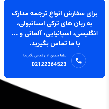
برای سفارش انواع ترجمه مدارک
به زبان های ترکی استانبولی،
انگلیسی، اسپانیایی، آلمانی و ...
با ما تماس بگیرید.
لطفا همین الان تماس بگیرید!
02122364523