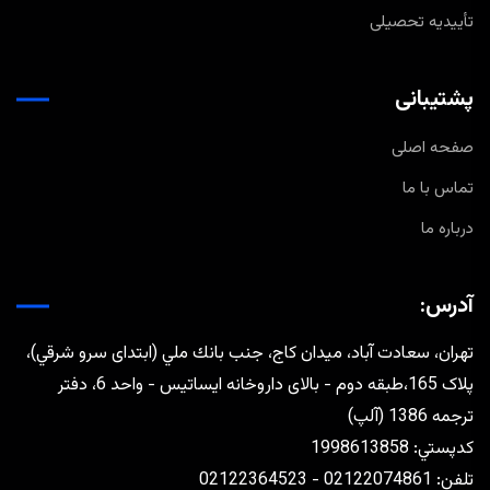
تأییدیه تحصیلی
پشتیبانی
صفحه اصلی
تماس با ما
درباره ما
آدرس:
تهران، سعادت آباد، ميدان كاج، جنب بانك ملي (ابتدای سرو شرقي)،
پلاک 165،طبقه دوم - بالای داروخانه ایساتیس - واحد 6، دفتر
ترجمه 1386 (آلپ)
كدپستي: 1998613858
تلفن: 02122074861 - 02122364523