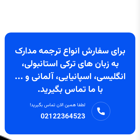
برای سفارش انواع ترجمه مدارک
به زبان های ترکی استانبولی،
انگلیسی، اسپانیایی، آلمانی و ...
با ما تماس بگیرید.
لطفا همین الان تماس بگیرید!
02122364523