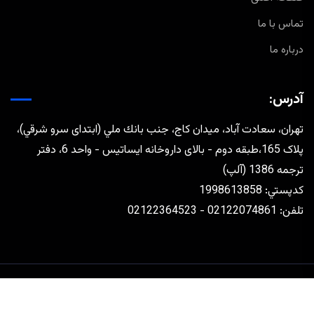
تماس با ما
درباره ما
آدرس:
تهران، سعادت آباد، ميدان كاج، جنب بانك ملي (ابتدای سرو شرقي)،
پلاک 165،طبقه دوم - بالای داروخانه ایساتیس - واحد 6، دفتر
ترجمه 1386 (آلپ)
كدپستي: 1998613858
تلفن: 02122074861 - 02122364523
طراحی و توسعه توسط
رافق مجتهدزاده
تماس با ما
درباره ما