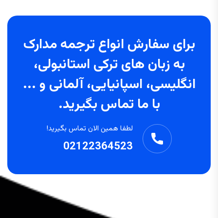
برای سفارش انواع ترجمه مدارک
به زبان های ترکی استانبولی،
انگلیسی، اسپانیایی، آلمانی و ...
با ما تماس بگیرید.
لطفا همین الان تماس بگیرید!
02122364523